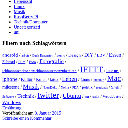
Lebensstil
Linux
Musik
RaspBerry Pi
Technik/Computer
Uncategorized
uni
Filtern nach Schlagwörtern
Essen
DIY
android
/
/
/
/
Design
/
/
EBV
/
/
arbeit
Buch Rezension
comic
Fotografie
/
/
/
/
Fahrrad
Film
Foto
IFTTT
/
/
/
Internet
ichkannnichtkochenichkannnuressenzubereiten
Mac
Leben
iphone
/
Kultur
/
Kunst
/
latex
/
/
/
/
/
Linux
literatur
Musik
milestone
/
/
/
/
/
/
/
/
politik
Shell
NaturDoku
Nokia
PDA
readynas
twitter
Ubuntu
Technik
/
/
/
/
/
/
/
unix
Webdebatte
Software
uni
Windows
Ernährung
Veröffentlicht am
8. Januar 2015
Schreibe einen Kommentar