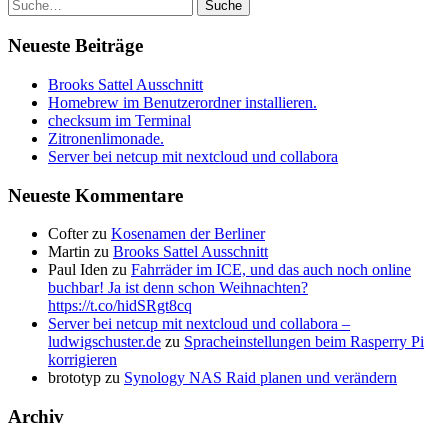
Suche
Neueste Beiträge
Brooks Sattel Ausschnitt
Homebrew im Benutzerordner installieren.
checksum im Terminal
Zitronenlimonade.
Server bei netcup mit nextcloud und collabora
Neueste Kommentare
Cofter
zu
Kosenamen der Berliner
Martin
zu
Brooks Sattel Ausschnitt
Paul Iden
zu
Fahrräder im ICE, und das auch noch online
buchbar! Ja ist denn schon Weihnachten?
https://t.co/hidSRgt8cq
Server bei netcup mit nextcloud und collabora –
ludwigschuster.de
zu
Spracheinstellungen beim Rasperry Pi
korrigieren
brototyp
zu
Synology NAS Raid planen und verändern
Archiv