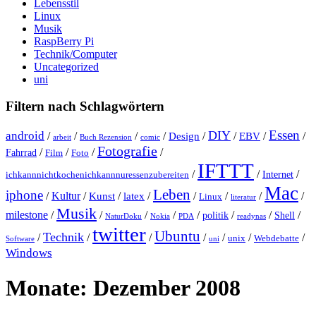
Lebensstil
Linux
Musik
RaspBerry Pi
Technik/Computer
Uncategorized
uni
Filtern nach Schlagwörtern
Essen
DIY
android
/
/
/
/
Design
/
/
EBV
/
/
arbeit
Buch Rezension
comic
Fotografie
/
/
/
/
Fahrrad
Film
Foto
IFTTT
/
/
/
Internet
ichkannnichtkochenichkannnuressenzubereiten
Mac
Leben
iphone
/
Kultur
/
Kunst
/
latex
/
/
/
/
/
Linux
literatur
Musik
milestone
/
/
/
/
/
/
/
/
politik
Shell
NaturDoku
Nokia
PDA
readynas
twitter
Ubuntu
Technik
/
/
/
/
/
/
/
unix
Webdebatte
Software
uni
Windows
Monate:
Dezember 2008