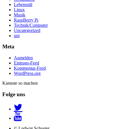
Lebensstil
Linux
Musik
RaspBerry Pi
Technik/Computer
Uncategorized
uni
Meta
Anmelden
Eintrags-Feed
Kommentar-Feed
WordPress.org
Kannste so machen
Folge uns
© Ludwig Schuster