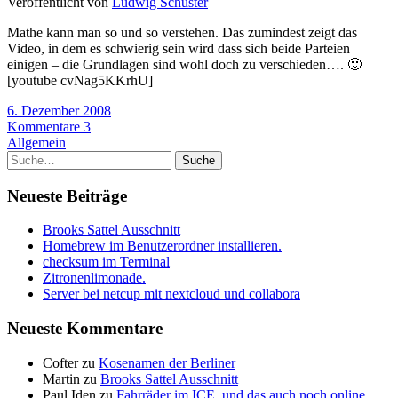
Veröffentlicht von
Ludwig Schuster
Mathe kann man so und so verstehen. Das zumindest zeigt das
Video, in dem es schwierig sein wird dass sich beide Parteien
einigen – die Grundlagen sind wohl doch zu verschieden…. 🙂
[youtube cvNag5KKrhU]
6. Dezember 2008
Kommentare 3
Allgemein
Suche
Neueste Beiträge
Brooks Sattel Ausschnitt
Homebrew im Benutzerordner installieren.
checksum im Terminal
Zitronenlimonade.
Server bei netcup mit nextcloud und collabora
Neueste Kommentare
Cofter
zu
Kosenamen der Berliner
Martin
zu
Brooks Sattel Ausschnitt
Paul Iden
zu
Fahrräder im ICE, und das auch noch online