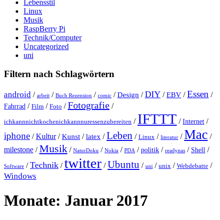
Lebensstil
Linux
Musik
RaspBerry Pi
Technik/Computer
Uncategorized
uni
Filtern nach Schlagwörtern
Essen
DIY
android
/
/
/
/
Design
/
/
EBV
/
/
arbeit
Buch Rezension
comic
Fotografie
/
/
/
/
Fahrrad
Film
Foto
IFTTT
/
/
/
Internet
ichkannnichtkochenichkannnuressenzubereiten
Mac
Leben
iphone
/
Kultur
/
Kunst
/
latex
/
/
/
/
/
Linux
literatur
Musik
milestone
/
/
/
/
/
/
/
/
politik
Shell
NaturDoku
Nokia
PDA
readynas
twitter
Ubuntu
Technik
/
/
/
/
/
/
/
unix
Webdebatte
Software
uni
Windows
Monate:
Januar 2017