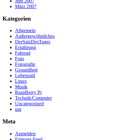
Juni 2007
März 2007
Kategorien
Allgemein
Außergewöhnliches
DerSatzDesTages
Ernährung
Fahrrad
Foto
Fotografie
Gesundheit
Lebensstil
Linux
Musik
RaspBerry Pi
Technik/Computer
Uncategorized
uni
Meta
Anmelden
Eintrags-Feed