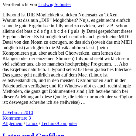
Veröffentlicht von
Ludwig Schuster
Lilypond ist DIE Möglichkeit schicken Notensatz zu TeXen.
Warum ist das nun „DIE“ Möglichkeit? Nuja, es geht recht einfach
schnelle gute Ergebnisse in Lilypond zu erzielen, weil z.B. schon
alleine clef bass c d e f g a b c d e f g als .ly Datei gespeichert dieses
Ergebnis liefert: Es ist möglich sehr einfach auch gleich eine MIDI
Datei von den Noten zu erzeugen, so das sich (soweit das mit MIDI
möglich ist) auch gleich die Musik anhören lässt. (beim
Komponieren gut, aber auch bei Chorwerken, zum lernen des
Klanges oder der einzelnen Stimmen) Lilypond sieht wirklich sehr
viel schöner aus, als so manches hochpreisige Programm. … Also
das Ergebnis natürlich. Lilypond selbst hat kein grafisches Interface
Das ganze geht natürlich auch auf dem Mac. (Linux ist
selbstverständlich, und in den meisten Distributionen auch in den
Paketquellen verfügbar; und für Windows gibt es auch recht simple
Methoden, die ganz gut Dokumentiert sind.) Ich beziehe mich bei
dieser Anleitung auf diese Quelle, die leider nur noch hier verfügbar
ist; deswegen schreibe ich sie (teilweise) …
1. Februar 2010
Kommentare 3
Allgemein
/
Linux
/
Technik/Computer