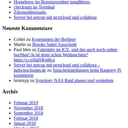
Homebrew im Benutzerordner installieren.
checksum im Terminal
Zitronenlimonade.
Server bei netcup mit nextcloud und collabora
Neueste Kommentare
Cofter
zu
Kosenamen der Berliner
Martin
zu
Brooks Sattel Ausschnitt
Paul Iden
zu
Fahrräder im ICE, und das auch noch online
buchbar! Ja ist denn schon Weihnachten?
https://t.co/hidSRgt8cq
Server bei netcup mit nextcloud und collabora –
ludwigschuster.de
zu
Spracheinstellungen beim Rasperry Pi
korrigieren
brototyp
zu
Synology NAS Raid planen und verändern
Archiv
Februar 2019
November 2018
September 2018
Februar 2018
Januar 2018