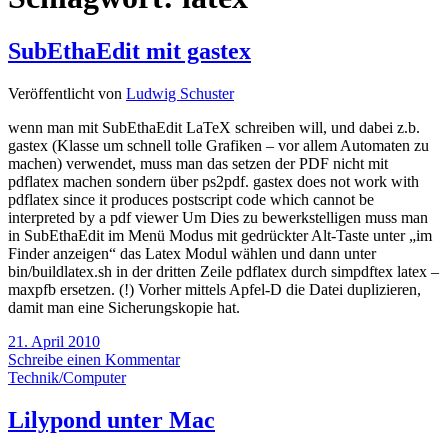
SubEthaEdit mit gastex
Veröffentlicht von
Ludwig Schuster
wenn man mit SubEthaEdit LaTeX schreiben will, und dabei z.b.
gastex (Klasse um schnell tolle Grafiken – vor allem Automaten zu
machen) verwendet, muss man das setzen der PDF nicht mit
pdflatex machen sondern über ps2pdf. gastex does not work with
pdflatex since it produces postscript code which cannot be
interpreted by a pdf viewer Um Dies zu bewerkstelligen muss man
in SubEthaEdit im Menü Modus mit gedrückter Alt-Taste unter „im
Finder anzeigen“ das Latex Modul wählen und dann unter
bin/buildlatex.sh in der dritten Zeile pdflatex durch simpdftex latex –
maxpfb ersetzen. (!) Vorher mittels Apfel-D die Datei duplizieren,
damit man eine Sicherungskopie hat.
21. April 2010
Schreibe einen Kommentar
Technik/Computer
Lilypond unter Mac