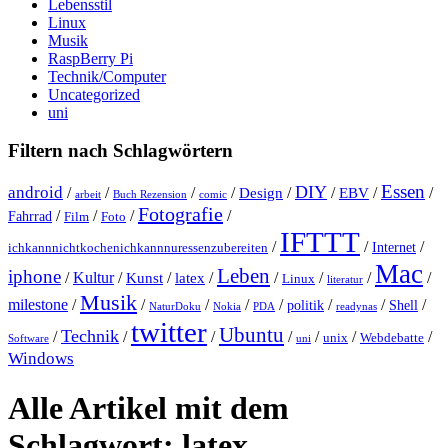
Lebensstil
Linux
Musik
RaspBerry Pi
Technik/Computer
Uncategorized
uni
Filtern nach Schlagwörtern
Essen
DIY
android
/
/
/
/
Design
/
/
EBV
/
/
arbeit
Buch Rezension
comic
Fotografie
/
/
/
/
Fahrrad
Film
Foto
IFTTT
/
/
/
Internet
ichkannnichtkochenichkannnuressenzubereiten
Mac
Leben
iphone
/
Kultur
/
Kunst
/
latex
/
/
/
/
/
Linux
literatur
Musik
milestone
/
/
/
/
/
/
/
/
politik
Shell
NaturDoku
Nokia
PDA
readynas
twitter
Ubuntu
Technik
/
/
/
/
/
/
/
unix
Webdebatte
Software
uni
Windows
Alle Artikel mit dem
Schlagwort:
latex