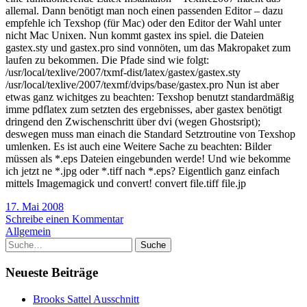
allemal. Dann benötigt man noch einen passenden Editor – dazu
empfehle ich Texshop (für Mac) oder den Editor der Wahl unter
nicht Mac Unixen. Nun kommt gastex ins spiel. die Dateien
gastex.sty und gastex.pro sind vonnöten, um das Makropaket zum
laufen zu bekommen. Die Pfade sind wie folgt:
/usr/local/texlive/2007/txmf-dist/latex/gastex/gastex.sty
/usr/local/texlive/2007/texmf/dvips/base/gastex.pro Nun ist aber
etwas ganz wichitges zu beachten: Texshop benutzt standardmäßig
imme pdflatex zum setzten des ergebnisses, aber gastex benötigt
dringend den Zwischenschritt über dvi (wegen Ghostsript);
deswegen muss man einach die Standard Setztroutine von Texshop
umlenken. Es ist auch eine Weitere Sache zu beachten: Bilder
müssen als *.eps Dateien eingebunden werde! Und wie bekomme
ich jetzt ne *.jpg oder *.tiff nach *.eps? Eigentlich ganz einfach
mittels Imagemagick und convert! convert file.tiff file.jp
17. Mai 2008
Schreibe einen Kommentar
Allgemein
Suche
Neueste Beiträge
Brooks Sattel Ausschnitt