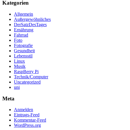
Kategorien
Allgemein
Außergewöhnliches
DerSatzDesTages
Ernährung
Fahrrad
Foto
Fotografie
Gesundheit
Lebensstil
Linux
Musik
RaspBerry Pi
Technik/Computer
Uncategorized
uni
Meta
Anmelden
Eintrags-Feed
Kommentar-Feed
WordPress.org