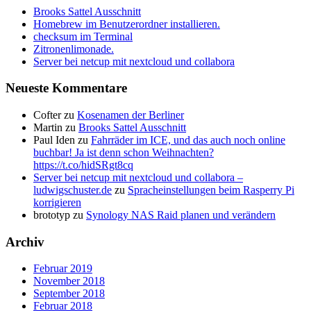
Brooks Sattel Ausschnitt
Homebrew im Benutzerordner installieren.
checksum im Terminal
Zitronenlimonade.
Server bei netcup mit nextcloud und collabora
Neueste Kommentare
Cofter
zu
Kosenamen der Berliner
Martin
zu
Brooks Sattel Ausschnitt
Paul Iden
zu
Fahrräder im ICE, und das auch noch online
buchbar! Ja ist denn schon Weihnachten?
https://t.co/hidSRgt8cq
Server bei netcup mit nextcloud und collabora –
ludwigschuster.de
zu
Spracheinstellungen beim Rasperry Pi
korrigieren
brototyp
zu
Synology NAS Raid planen und verändern
Archiv
Februar 2019
November 2018
September 2018
Februar 2018