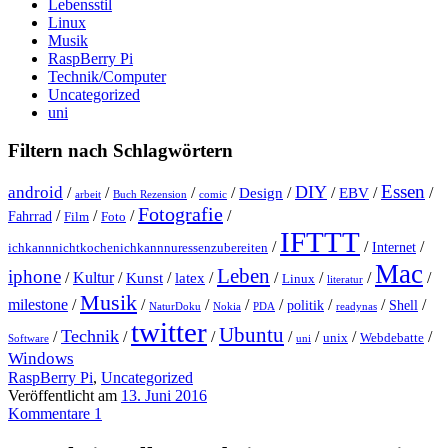
Lebensstil
Linux
Musik
RaspBerry Pi
Technik/Computer
Uncategorized
uni
Filtern nach Schlagwörtern
Essen
DIY
android
/
/
/
/
Design
/
/
EBV
/
/
arbeit
Buch Rezension
comic
Fotografie
/
/
/
/
Fahrrad
Film
Foto
IFTTT
/
/
/
Internet
ichkannnichtkochenichkannnuressenzubereiten
Mac
Leben
iphone
/
Kultur
/
Kunst
/
latex
/
/
/
/
/
Linux
literatur
Musik
milestone
/
/
/
/
/
/
/
/
politik
Shell
NaturDoku
Nokia
PDA
readynas
twitter
Ubuntu
Technik
/
/
/
/
/
/
/
unix
Webdebatte
Software
uni
Windows
RaspBerry Pi
,
Uncategorized
Veröffentlicht am
13. Juni 2016
Kommentare 1