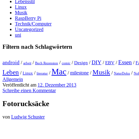
Lebensstil
Linux
Musik
RaspBerry Pi
Technik/Computer
Uncategorized
uni
Filtern nach Schlagwörtern
Essen
DIY
android
/
/
/
/
Design
/
/
EBV
/
/
F
arbeit
Buch Rezension
comic
Mac
Musik
Leben
/
/
/
/
milestone
/
/
/
Linux
literatur
NaturDoku
Nok
Allgemein
Veröffentlicht am
12. Dezember 2013
Schreibe einen Kommentar
Fotorucksäcke
von
Ludwig Schuster