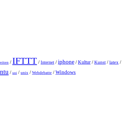
IFTTT
iphone
/
/
/
/
Kultur
/
Kunst
/
latex
/
Internet
eiten
ntu
Windows
/
/
/
/
unix
Webdebatte
uni