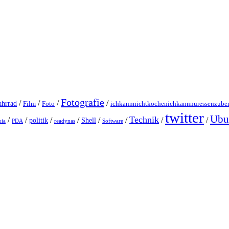
Fotografie
/
/
/
/
ahrrad
Film
Foto
ichkannnichtkochenichkannnuressenzuber
twitter
Ubu
Technik
/
/
/
/
/
/
/
/
politik
Shell
ia
PDA
readynas
Software