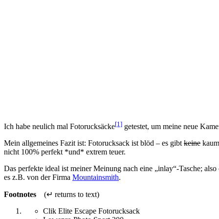
[1]
Ich habe neulich mal Fotorucksäcke
getestet, um meine neue Kamer
Mein allgemeines Fazit ist: Fotorucksack ist blöd – es gibt
keine
kaum 
nicht 100% perfekt *und* extrem teuer.
Das perfekte ideal ist meiner Meinung nach eine „inlay“-Tasche; als
es z.B. von der Firma
Mountainsmith
.
Footnotes
(↵ returns to text)
Clik Elite Escape Fotorucksack