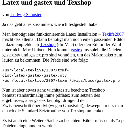
Latex und gastex und Texshop
von
Ludwig Schuster
Ja das geht alles zusammen, wie ich festgestellt habe.
Man benötigt eine funktionierende Latex Installtaion –
Texlife2007
macht das allemal. Dann benötigt man noch einen passenden Editor
– dazu empfehle ich
Texshop
(für Mac) oder den Editor der Wahl
unter nicht Mac Unixen. Nun kommt
gastex
ins spiel. die Dateien
gastex.sty und gastex.pro sind vonnöten, um das Makropaket zum
laufen zu bekommen. Die Pfade sind wie folgt:
/usr/local/texlive/2007/txmf-
dist/latex/gastex/gastex.sty
/usr/local/texlive/2007/texmf/dvips/base/gastex.pro
Nun ist aber etwas ganz wichitges zu beachten: Texshop
benutzt standardmäßig imme pdflatex zum setzten des
ergebnisses, aber gastex benötigt dringend den
Zwischenschritt über dvi (wegen Ghostsript); deswegen muss man
einach die Standard Setztroutine von Texshop umlenken.
Es ist auch eine Weitere Sache zu beachten: Bilder müssen als *.eps
Dateien eingebunden werde!