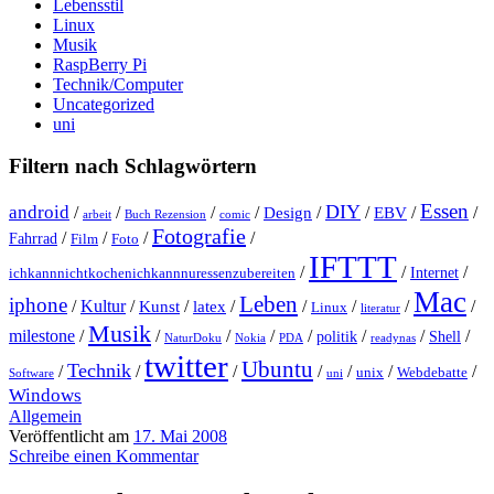
Lebensstil
Linux
Musik
RaspBerry Pi
Technik/Computer
Uncategorized
uni
Filtern nach Schlagwörtern
Essen
DIY
android
/
/
/
/
Design
/
/
EBV
/
/
arbeit
Buch Rezension
comic
Fotografie
/
/
/
/
Fahrrad
Film
Foto
IFTTT
/
/
/
Internet
ichkannnichtkochenichkannnuressenzubereiten
Mac
Leben
iphone
/
Kultur
/
Kunst
/
latex
/
/
/
/
/
Linux
literatur
Musik
milestone
/
/
/
/
/
/
/
/
politik
Shell
NaturDoku
Nokia
PDA
readynas
twitter
Ubuntu
Technik
/
/
/
/
/
/
/
unix
Webdebatte
Software
uni
Windows
Allgemein
Veröffentlicht am
17. Mai 2008
Schreibe einen Kommentar