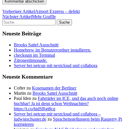
Vorheriger Artikel
Airport Express – defekt
Nächster Artikel
Mehr Graffle
Suche
Neueste Beiträge
Brooks Sattel Ausschnitt
Homebrew im Benutzerordner installieren.
checksum im Terminal
Zitronenlimonade.
Server bei netcup mit nextcloud und collabora
Neueste Kommentare
Cofter
zu
Kosenamen der Berliner
Martin
zu
Brooks Sattel Ausschnitt
Paul Iden
zu
Fahrräder im ICE, und das auch noch online
buchbar! Ja ist denn schon Weihnachten?
https://t.co/hidSRgt8cq
Server bei netcup mit nextcloud und collabora –
ludwigschuster.de
zu
Spracheinstellungen beim Rasperry Pi
korrigieren