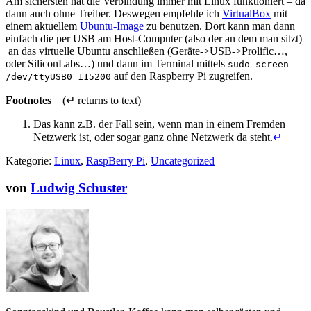
Am sichersten hat die Verbindung immer mit Linux funktioniert – da
dann auch ohne Treiber. Deswegen empfehle ich
VirtualBox
mit
einem aktuellem
Ubuntu-Image
zu benutzen. Dort kann man dann
einfach die per USB am Host-Computer (also der an dem man sitzt)
an das virtuelle Ubuntu anschließen (Geräte->USB->Prolific…,
oder SiliconLabs…) und dann im Terminal mittels
sudo screen
auf den Raspberry Pi zugreifen.
/dev/ttyUSB0 115200
Footnotes
(↵ returns to text)
Das kann z.B. der Fall sein, wenn man in einem Fremden
Netzwerk ist, oder sogar ganz ohne Netzwerk da steht.
↵
Kategorie:
Linux
,
RaspBerry Pi
,
Uncategorized
von
Ludwig Schuster