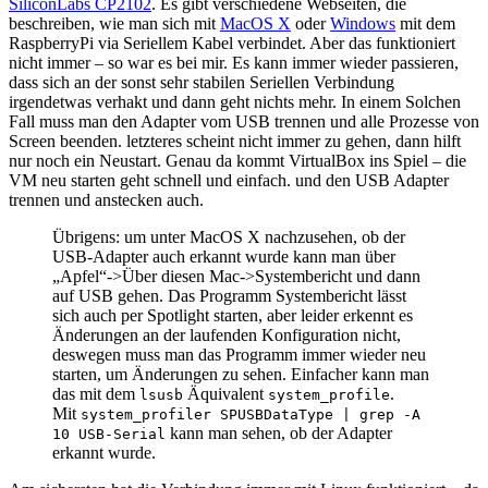
SiliconLabs CP2102
. Es gibt verschiedene Webseiten, die
beschreiben, wie man sich mit
MacOS X
oder
Windows
mit dem
RaspberryPi via Seriellem Kabel verbindet. Aber das funktioniert
nicht immer – so war es bei mir. Es kann immer wieder passieren,
dass sich an der sonst sehr stabilen Seriellen Verbindung
irgendetwas verhakt und dann geht nichts mehr. In einem Solchen
Fall muss man den Adapter vom USB trennen und alle Prozesse von
Screen beenden. letzteres scheint nicht immer zu gehen, dann hilft
nur noch ein Neustart. Genau da kommt VirtualBox ins Spiel – die
VM neu starten geht schnell und einfach. und den USB Adapter
trennen und anstecken auch.
Übrigens: um unter MacOS X nachzusehen, ob der
USB-Adapter auch erkannt wurde kann man über
„Apfel“->Über diesen Mac->Systembericht und dann
auf USB gehen. Das Programm Systembericht lässt
sich auch per Spotlight starten, aber leider erkennt es
Änderungen an der laufenden Konfiguration nicht,
deswegen muss man das Programm immer wieder neu
starten, um Änderungen zu sehen. Einfacher kann man
das mit dem
Äquivalent
.
lsusb
system_profile
Mit
system_profiler SPUSBDataType | grep -A
kann man sehen, ob der Adapter
10 USB-Serial
erkannt wurde.