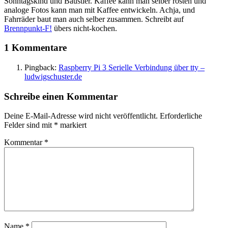
Sonntagskind und Baustler. Kaffee kann man selber rösten und
analoge Fotos kann man mit Kaffee entwickeln. Achja, und
Fahrräder baut man auch selber zusammen. Schreibt auf
Brennpunkt-F!
übers nicht-kochen.
1 Kommentare
Pingback:
Raspberry Pi 3 Serielle Verbindung über tty –
ludwigschuster.de
Schreibe einen Kommentar
Deine E-Mail-Adresse wird nicht veröffentlicht.
Erforderliche
Felder sind mit
*
markiert
Kommentar
*
Name
*