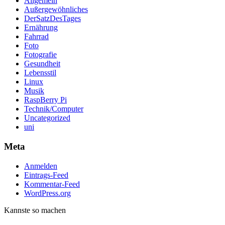
Allgemein
Außergewöhnliches
DerSatzDesTages
Ernährung
Fahrrad
Foto
Fotografie
Gesundheit
Lebensstil
Linux
Musik
RaspBerry Pi
Technik/Computer
Uncategorized
uni
Meta
Anmelden
Eintrags-Feed
Kommentar-Feed
WordPress.org
Kannste so machen