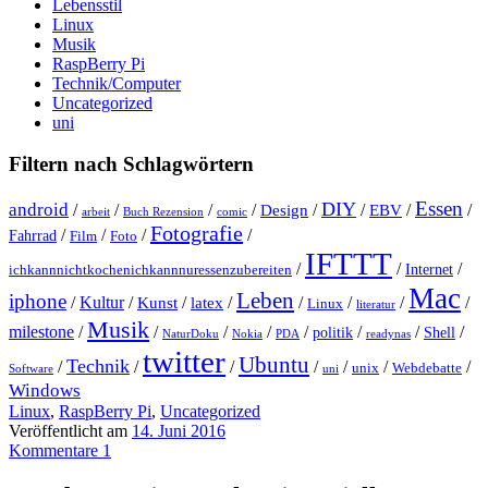
Lebensstil
Linux
Musik
RaspBerry Pi
Technik/Computer
Uncategorized
uni
Filtern nach Schlagwörtern
Essen
DIY
android
/
/
/
/
Design
/
/
EBV
/
/
arbeit
Buch Rezension
comic
Fotografie
/
/
/
/
Fahrrad
Film
Foto
IFTTT
/
/
/
Internet
ichkannnichtkochenichkannnuressenzubereiten
Mac
Leben
iphone
/
Kultur
/
Kunst
/
latex
/
/
/
/
/
Linux
literatur
Musik
milestone
/
/
/
/
/
/
/
/
politik
Shell
NaturDoku
Nokia
PDA
readynas
twitter
Ubuntu
Technik
/
/
/
/
/
/
/
unix
Webdebatte
Software
uni
Windows
Linux
,
RaspBerry Pi
,
Uncategorized
Veröffentlicht am
14. Juni 2016
Kommentare 1