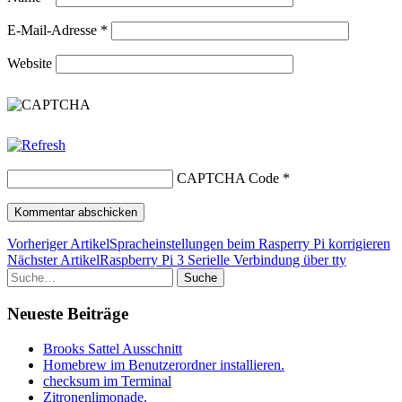
E-Mail-Adresse
*
Website
CAPTCHA Code
*
Vorheriger Artikel
Spracheinstellungen beim Rasperry Pi korrigieren
Nächster Artikel
Raspberry Pi 3 Serielle Verbindung über tty
Suche
Neueste Beiträge
Brooks Sattel Ausschnitt
Homebrew im Benutzerordner installieren.
checksum im Terminal
Zitronenlimonade.