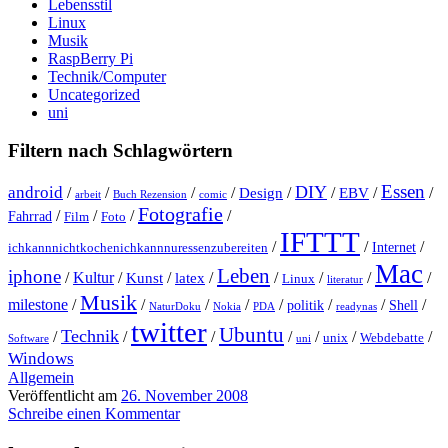
Lebensstil
Linux
Musik
RaspBerry Pi
Technik/Computer
Uncategorized
uni
Filtern nach Schlagwörtern
Essen
DIY
android
/
/
/
/
Design
/
/
EBV
/
/
arbeit
Buch Rezension
comic
Fotografie
/
/
/
/
Fahrrad
Film
Foto
IFTTT
/
/
/
Internet
ichkannnichtkochenichkannnuressenzubereiten
Mac
Leben
iphone
/
Kultur
/
Kunst
/
latex
/
/
/
/
/
Linux
literatur
Musik
milestone
/
/
/
/
/
/
/
/
politik
Shell
NaturDoku
Nokia
PDA
readynas
twitter
Ubuntu
Technik
/
/
/
/
/
/
/
unix
Webdebatte
Software
uni
Windows
Allgemein
Veröffentlicht am
26. November 2008
Schreibe einen Kommentar