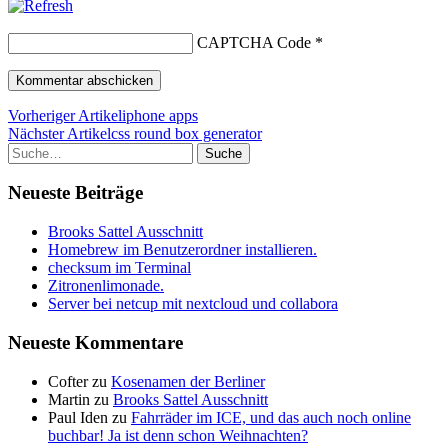
CAPTCHA Code
*
Vorheriger Artikel
iphone apps
Nächster Artikel
css round box generator
Suche
Neueste Beiträge
Brooks Sattel Ausschnitt
Homebrew im Benutzerordner installieren.
checksum im Terminal
Zitronenlimonade.
Server bei netcup mit nextcloud und collabora
Neueste Kommentare
Cofter
zu
Kosenamen der Berliner
Martin
zu
Brooks Sattel Ausschnitt
Paul Iden
zu
Fahrräder im ICE, und das auch noch online
buchbar! Ja ist denn schon Weihnachten?