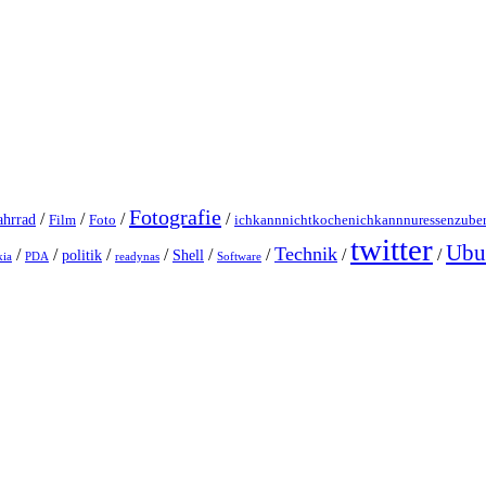
Fotografie
/
/
/
/
ahrrad
Film
Foto
ichkannnichtkochenichkannnuressenzuber
twitter
Ubu
Technik
/
/
/
/
/
/
/
/
politik
Shell
ia
PDA
readynas
Software