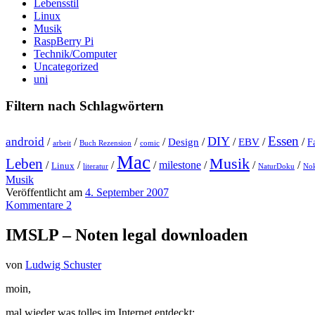
Lebensstil
Linux
Musik
RaspBerry Pi
Technik/Computer
Uncategorized
uni
Filtern nach Schlagwörtern
Essen
DIY
android
/
/
/
/
Design
/
/
EBV
/
/
F
arbeit
Buch Rezension
comic
Mac
Musik
Leben
/
/
/
/
milestone
/
/
/
Linux
literatur
NaturDoku
Nok
Musik
Veröffentlicht am
4. September 2007
Kommentare 2
IMSLP – Noten legal downloaden
von
Ludwig Schuster
moin,
mal wieder was tolles im Internet entdeckt: