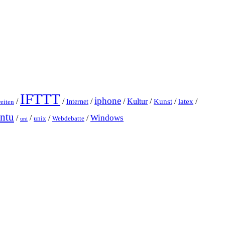
IFTTT
iphone
/
/
/
/
Kultur
/
Kunst
/
latex
/
Internet
eiten
ntu
Windows
/
/
/
/
unix
Webdebatte
uni