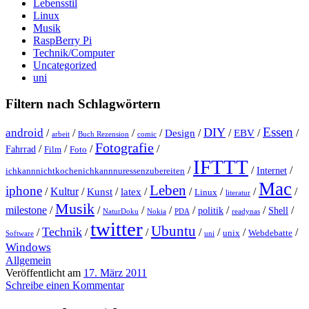
Lebensstil
Linux
Musik
RaspBerry Pi
Technik/Computer
Uncategorized
uni
Filtern nach Schlagwörtern
Essen
DIY
android
/
/
/
/
Design
/
/
EBV
/
/
arbeit
Buch Rezension
comic
Fotografie
/
/
/
/
Fahrrad
Film
Foto
IFTTT
/
/
/
Internet
ichkannnichtkochenichkannnuressenzubereiten
Mac
Leben
iphone
/
Kultur
/
Kunst
/
latex
/
/
/
/
/
Linux
literatur
Musik
milestone
/
/
/
/
/
/
/
/
politik
Shell
NaturDoku
Nokia
PDA
readynas
twitter
Ubuntu
Technik
/
/
/
/
/
/
/
unix
Webdebatte
Software
uni
Windows
Allgemein
Veröffentlicht am
17. März 2011
Schreibe einen Kommentar