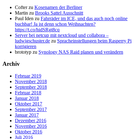
Cofter
zu
Kosenamen der Berliner
Martin
zu
Brooks Sattel Ausschnitt
Paul Iden
zu
Fahrräder im ICE, und das auch noch online
buchbar! Ja ist denn schon Weihnachten?
https://t.co/hidSRgt8cq
Server bei netcup mit nextcloud und collabora –
ludwigschuster.de
zu
Spracheinstellungen beim Rasperry Pi
korrigieren
brototyp
zu
Synology NAS Raid planen und verändern
Archiv
Februar 2019
November 2018
September 2018
Februar 2018
Januar 2018
Oktober 2017
September 2017
Januar 2017
Dezember 2016
November 2016
Oktober 2016
Juli 2016