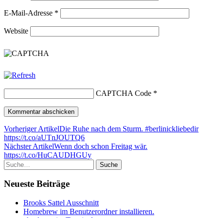
E-Mail-Adresse
*
Website
CAPTCHA Code
*
Vorheriger Artikel
Die Ruhe nach dem Sturm. #berlinickliebedir
https://t.co/aUTnJOUTQ6
Nächster Artikel
Wenn doch schon Freitag wär.
https://t.co/HuCAUDHGUy
Suche
Neueste Beiträge
Brooks Sattel Ausschnitt
Homebrew im Benutzerordner installieren.