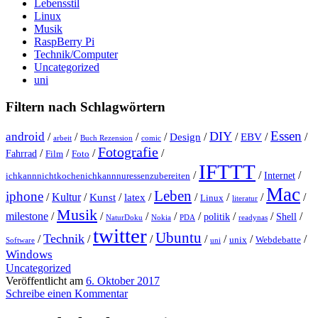
Lebensstil
Linux
Musik
RaspBerry Pi
Technik/Computer
Uncategorized
uni
Filtern nach Schlagwörtern
Essen
DIY
android
/
/
/
/
Design
/
/
EBV
/
/
arbeit
Buch Rezension
comic
Fotografie
/
/
/
/
Fahrrad
Film
Foto
IFTTT
/
/
/
Internet
ichkannnichtkochenichkannnuressenzubereiten
Mac
Leben
iphone
/
Kultur
/
Kunst
/
latex
/
/
/
/
/
Linux
literatur
Musik
milestone
/
/
/
/
/
/
/
/
politik
Shell
NaturDoku
Nokia
PDA
readynas
twitter
Ubuntu
Technik
/
/
/
/
/
/
/
unix
Webdebatte
Software
uni
Windows
Uncategorized
Veröffentlicht am
6. Oktober 2017
Schreibe einen Kommentar