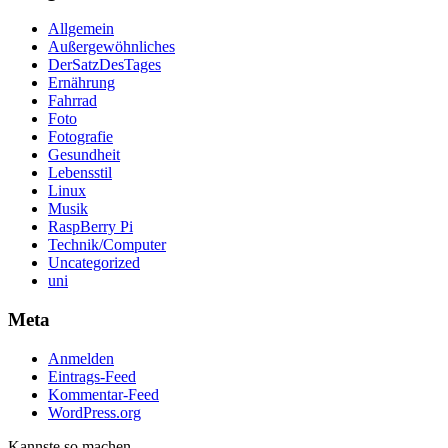
Allgemein
Außergewöhnliches
DerSatzDesTages
Ernährung
Fahrrad
Foto
Fotografie
Gesundheit
Lebensstil
Linux
Musik
RaspBerry Pi
Technik/Computer
Uncategorized
uni
Meta
Anmelden
Eintrags-Feed
Kommentar-Feed
WordPress.org
Kannste so machen