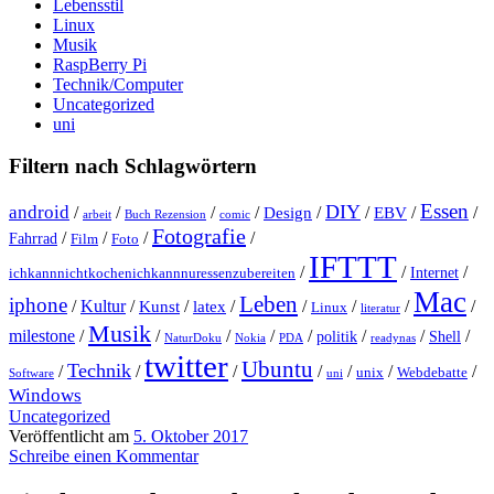
Lebensstil
Linux
Musik
RaspBerry Pi
Technik/Computer
Uncategorized
uni
Filtern nach Schlagwörtern
Essen
DIY
android
/
/
/
/
Design
/
/
EBV
/
/
arbeit
Buch Rezension
comic
Fotografie
/
/
/
/
Fahrrad
Film
Foto
IFTTT
/
/
/
Internet
ichkannnichtkochenichkannnuressenzubereiten
Mac
Leben
iphone
/
Kultur
/
Kunst
/
latex
/
/
/
/
/
Linux
literatur
Musik
milestone
/
/
/
/
/
/
/
/
politik
Shell
NaturDoku
Nokia
PDA
readynas
twitter
Ubuntu
Technik
/
/
/
/
/
/
/
unix
Webdebatte
Software
uni
Windows
Uncategorized
Veröffentlicht am
5. Oktober 2017
Schreibe einen Kommentar