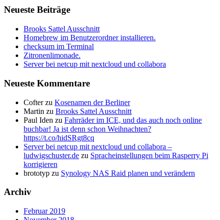
Neueste Beiträge
Brooks Sattel Ausschnitt
Homebrew im Benutzerordner installieren.
checksum im Terminal
Zitronenlimonade.
Server bei netcup mit nextcloud und collabora
Neueste Kommentare
Cofter
zu
Kosenamen der Berliner
Martin
zu
Brooks Sattel Ausschnitt
Paul Iden
zu
Fahrräder im ICE, und das auch noch online
buchbar! Ja ist denn schon Weihnachten?
https://t.co/hidSRgt8cq
Server bei netcup mit nextcloud und collabora –
ludwigschuster.de
zu
Spracheinstellungen beim Rasperry Pi
korrigieren
brototyp
zu
Synology NAS Raid planen und verändern
Archiv
Februar 2019
November 2018