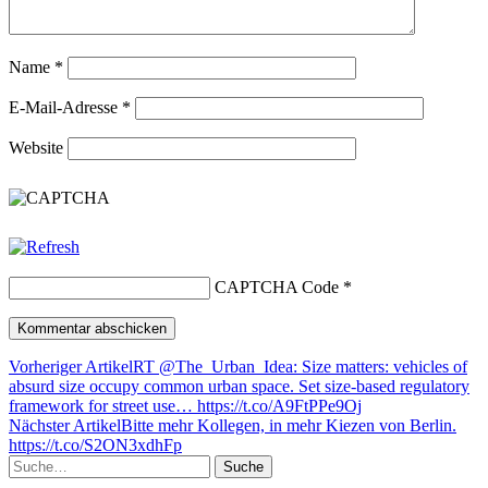
Name
*
E-Mail-Adresse
*
Website
CAPTCHA Code
*
Vorheriger Artikel
RT @The_Urban_Idea: Size matters: vehicles of
absurd size occupy common urban space. Set size-based regulatory
framework for street use… https://t.co/A9FtPPe9Oj
Nächster Artikel
Bitte mehr Kollegen, in mehr Kiezen von Berlin.
https://t.co/S2ON3xdhFp
Suche