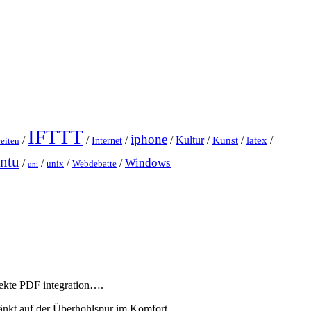
IFTTT
iphone
/
/
/
/
Kultur
/
Kunst
/
latex
/
Internet
eiten
ntu
Windows
/
/
/
/
unix
Webdebatte
uni
rfekte PDF integration….
änkt auf der Überhohlspur im Komfort.