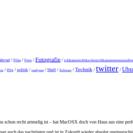
Fotografie
/
/
/
/
ahrrad
Film
Foto
ichkannnichtkochenichkannnuressenzuber
twitter
Ubu
Technik
/
/
/
/
/
/
/
/
politik
Shell
ia
PDA
readynas
Software
 – was schon recht armselig ist – hat MacOSX doch von Haus aus eine pe
an auch das nachrüsten und ist in Zukunft wieder absolut uneingeschr