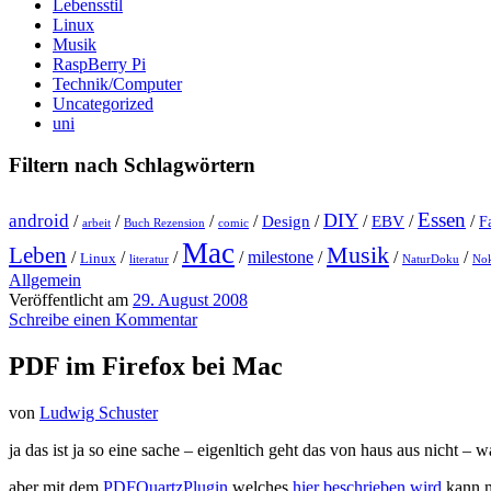
Lebensstil
Linux
Musik
RaspBerry Pi
Technik/Computer
Uncategorized
uni
Filtern nach Schlagwörtern
Essen
DIY
android
/
/
/
/
Design
/
/
EBV
/
/
F
arbeit
Buch Rezension
comic
Mac
Musik
Leben
/
/
/
/
milestone
/
/
/
Linux
literatur
NaturDoku
Nok
Allgemein
Veröffentlicht am
29. August 2008
Schreibe einen Kommentar
PDF im Firefox bei Mac
von
Ludwig Schuster
ja das ist ja so eine sache – eigenltich geht das von haus aus nicht
aber mit dem
PDFQuartzPlugin
welches
hier beschrieben wird
kann m