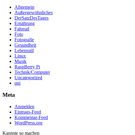
Allgemein
Außergewöhnliches
DerSatzDesTages
Ernährung
Fahrrad
Foto
Fotografie
Gesundheit
Lebensstil
Linux
Musik
RaspBerry Pi
Technik/Computer
Uncategorized
uni
Meta
Anmelden
Eintrags-Feed
Kommentar-Feed
WordPress.org
Kannste so machen