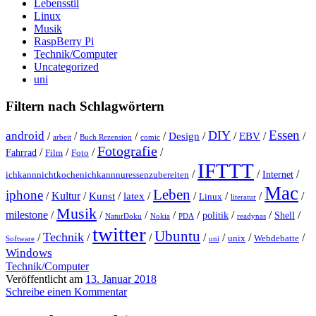
Lebensstil
Linux
Musik
RaspBerry Pi
Technik/Computer
Uncategorized
uni
Filtern nach Schlagwörtern
Essen
DIY
android
/
/
/
/
Design
/
/
EBV
/
/
arbeit
Buch Rezension
comic
Fotografie
/
/
/
/
Fahrrad
Film
Foto
IFTTT
/
/
/
Internet
ichkannnichtkochenichkannnuressenzubereiten
Mac
Leben
iphone
/
Kultur
/
Kunst
/
latex
/
/
/
/
/
Linux
literatur
Musik
milestone
/
/
/
/
/
/
/
/
politik
Shell
NaturDoku
Nokia
PDA
readynas
twitter
Ubuntu
Technik
/
/
/
/
/
/
/
unix
Webdebatte
Software
uni
Windows
Technik/Computer
Veröffentlicht am
13. Januar 2018
Schreibe einen Kommentar