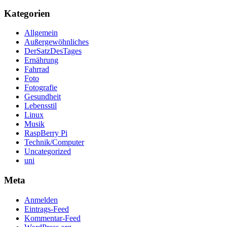
Kategorien
Allgemein
Außergewöhnliches
DerSatzDesTages
Ernährung
Fahrrad
Foto
Fotografie
Gesundheit
Lebensstil
Linux
Musik
RaspBerry Pi
Technik/Computer
Uncategorized
uni
Meta
Anmelden
Eintrags-Feed
Kommentar-Feed