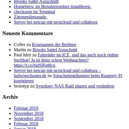
Brooks Sattel Ausschnitt
Homebrew im Benutzerordner installieren.
checksum im Terminal
Zitronenlimonade.
Server bei netcup mit nextcloud und collabora
Neueste Kommentare
Cofter
zu
Kosenamen der Berliner
Martin
zu
Brooks Sattel Ausschnitt
Paul Iden
zu
Fahrräder im ICE, und das auch noch online
buchbar! Ja ist denn schon Weihnachten?
https://t.co/hidSRgt8cq
Server bei netcup mit nextcloud und collabora –
ludwigschuster.de
zu
Spracheinstellungen beim Rasperry Pi
korrigieren
brototyp
zu
Synology NAS Raid planen und verändern
Archiv
Februar 2019
November 2018
September 2018
Februar 2018
Januar 2018