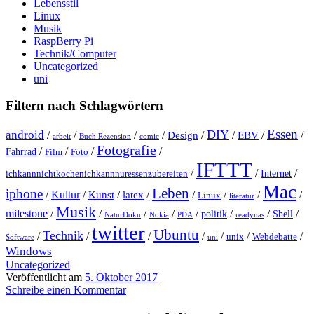
Lebensstil
Linux
Musik
RaspBerry Pi
Technik/Computer
Uncategorized
uni
Filtern nach Schlagwörtern
Essen
DIY
android
/
/
/
/
Design
/
/
EBV
/
/
arbeit
Buch Rezension
comic
Fotografie
/
/
/
/
Fahrrad
Film
Foto
IFTTT
/
/
/
Internet
ichkannnichtkochenichkannnuressenzubereiten
Mac
Leben
iphone
/
Kultur
/
Kunst
/
latex
/
/
/
/
/
Linux
literatur
Musik
milestone
/
/
/
/
/
/
/
/
politik
Shell
NaturDoku
Nokia
PDA
readynas
twitter
Ubuntu
Technik
/
/
/
/
/
/
/
unix
Webdebatte
Software
uni
Windows
Uncategorized
Veröffentlicht am
5. Oktober 2017
Schreibe einen Kommentar