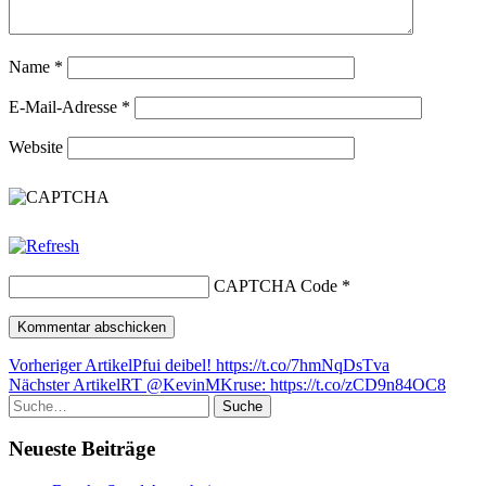
Name
*
E-Mail-Adresse
*
Website
CAPTCHA Code
*
Vorheriger Artikel
Pfui deibel! https://t.co/7hmNqDsTva
Nächster Artikel
RT @KevinMKruse: https://t.co/zCD9n84OC8
Suche
Neueste Beiträge