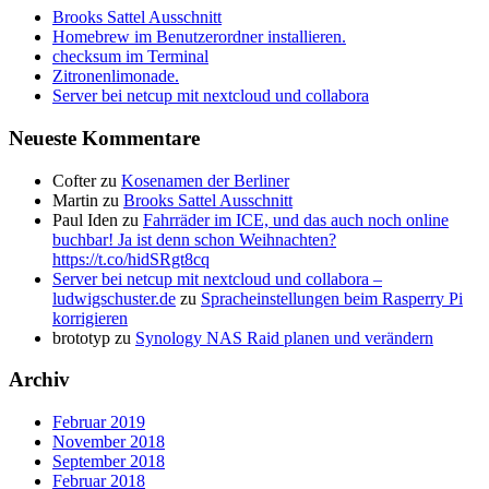
Brooks Sattel Ausschnitt
Homebrew im Benutzerordner installieren.
checksum im Terminal
Zitronenlimonade.
Server bei netcup mit nextcloud und collabora
Neueste Kommentare
Cofter
zu
Kosenamen der Berliner
Martin
zu
Brooks Sattel Ausschnitt
Paul Iden
zu
Fahrräder im ICE, und das auch noch online
buchbar! Ja ist denn schon Weihnachten?
https://t.co/hidSRgt8cq
Server bei netcup mit nextcloud und collabora –
ludwigschuster.de
zu
Spracheinstellungen beim Rasperry Pi
korrigieren
brototyp
zu
Synology NAS Raid planen und verändern
Archiv
Februar 2019
November 2018
September 2018
Februar 2018