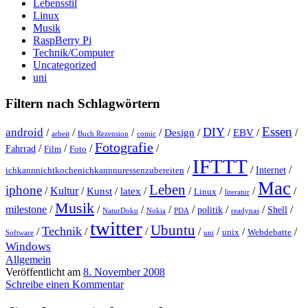
Lebensstil
Linux
Musik
RaspBerry Pi
Technik/Computer
Uncategorized
uni
Filtern nach Schlagwörtern
Essen
DIY
android
/
/
/
/
Design
/
/
EBV
/
/
arbeit
Buch Rezension
comic
Fotografie
/
/
/
/
Fahrrad
Film
Foto
IFTTT
/
/
/
Internet
ichkannnichtkochenichkannnuressenzubereiten
Mac
Leben
iphone
/
Kultur
/
Kunst
/
latex
/
/
/
/
/
Linux
literatur
Musik
milestone
/
/
/
/
/
/
/
/
politik
Shell
NaturDoku
Nokia
PDA
readynas
twitter
Ubuntu
Technik
/
/
/
/
/
/
/
unix
Webdebatte
Software
uni
Windows
Allgemein
Veröffentlicht am
8. November 2008
Schreibe einen Kommentar